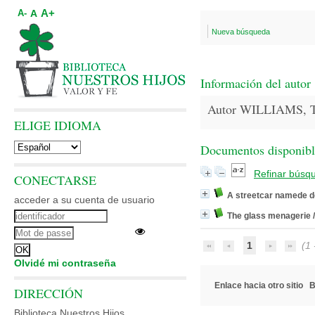
A+
A
A-
Nueva búsqueda
Información del autor
Autor WILLIAMS, T
ELIGE IDIOMA
Documentos disponibles
Refinar búsq
CONECTARSE
A streetcar namede de
acceder a su cuenta de usuario
The glass menagerie
1
(1 -
Olvidé mi contraseña
Enlace hacia otro sitio
B
DIRECCIÓN
Biblioteca Nuestros Hijos