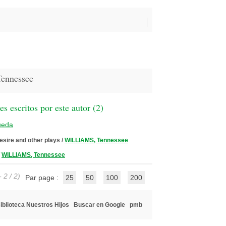
ennessee
 escritos por este autor (
2
)
ueda
sire and other plays
/
WILLIAMS, Tennessee
/
WILLIAMS, Tennessee
 2 / 2)
Par page :
25
50
100
200
iblioteca Nuestros Hijos
Buscar en Google
pmb