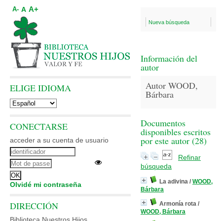
A+
A
A-
Nueva búsqueda
Información del
autor
Autor WOOD,
ELIGE IDIOMA
Bárbara
Documentos
CONECTARSE
disponibles escritos
por este autor (
28
)
acceder a su cuenta de usuario
Refinar
búsqueda
La adivina
/
WOOD,
Olvidé mi contraseña
Bárbara
DIRECCIÓN
Armonía rota
/
WOOD, Bárbara
Biblioteca Nuestros Hijos