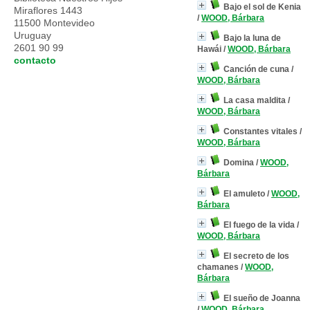
Bajo el sol de Kenia
Miraflores 1443
/
WOOD, Bárbara
11500 Montevideo
Uruguay
Bajo la luna de
2601 90 99
Hawái
/
WOOD, Bárbara
contacto
Canción de cuna
/
WOOD, Bárbara
La casa maldita
/
WOOD, Bárbara
Constantes vitales
/
WOOD, Bárbara
Domina
/
WOOD,
Bárbara
El amuleto
/
WOOD,
Bárbara
El fuego de la vida
/
WOOD, Bárbara
El secreto de los
chamanes
/
WOOD,
Bárbara
El sueño de Joanna
/
WOOD, Bárbara