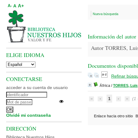
A+
A
A-
Nueva búsqueda
Información del autor
Autor TORRES, Lui
ELIGE IDIOMA
Documentos disponibles
Refinar búsq
CONECTARSE
África
/
TORRES, Luis
acceder a su cuenta de usuario
1
(1 -
Olvidé mi contraseña
Enlace hacia otro sitio
B
DIRECCIÓN
Biblioteca Nuestros Hijos