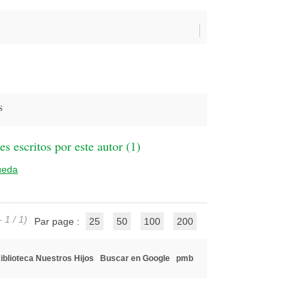
s
 escritos por este autor (
1
)
ueda
 1 / 1)
Par page :
25
50
100
200
iblioteca Nuestros Hijos
Buscar en Google
pmb