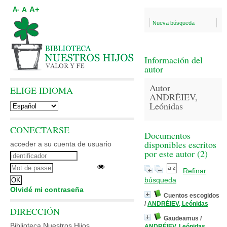
A+
A
A-
Nueva búsqueda
Información del
autor
Autor
ELIGE IDIOMA
ANDRÉIEV,
Leónidas
CONECTARSE
Documentos
disponibles escritos
acceder a su cuenta de usuario
por este autor (
2
)
Refinar
búsqueda
Olvidé mi contraseña
Cuentos escogidos
/
ANDRÉIEV, Leónidas
DIRECCIÓN
Gaudeamus
/
Biblioteca Nuestros Hijos
ANDRÉIEV, Leónidas