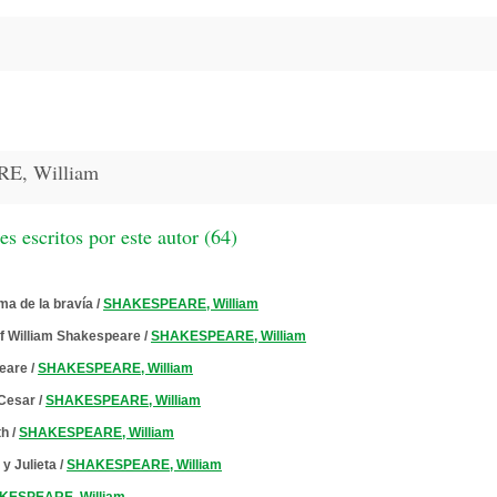
E, William
 escritos por este autor (
64
)
ma de la bravía
/
SHAKESPEARE, William
f William Shakespeare
/
SHAKESPEARE, William
eare
/
SHAKESPEARE, William
 Cesar
/
SHAKESPEARE, William
th
/
SHAKESPEARE, William
y Julieta
/
SHAKESPEARE, William