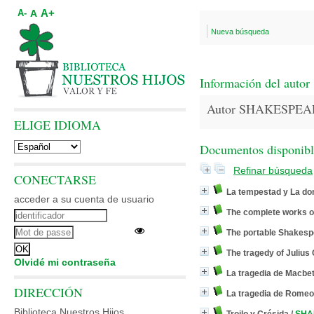
A+
A
A-
Nueva búsqueda
Información del autor
Autor SHAKESPEAR
ELIGE IDIOMA
Documentos disponibles
Refinar búsqueda
CONECTARSE
La tempestad y La do
acceder a su cuenta de usuario
The complete works o
The portable Shakesp
The tragedy of Julius
Olvidé mi contraseña
La tragedia de Macbe
DIRECCIÓN
La tragedia de Romeo 
Biblioteca Nuestros Hijos