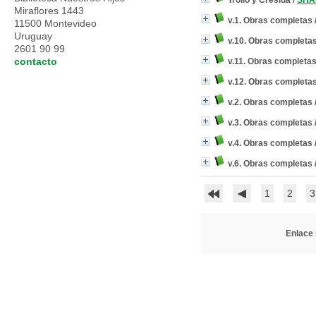
Troilo y Crésida
/
SHA
Miraflores 1443
v.1. Obras completas
11500 Montevideo
Uruguay
v.10. Obras completa
2601 90 99
contacto
v.11. Obras completa
v.12. Obras completa
v.2. Obras completas
v.3. Obras completas
v.4. Obras completas
v.6. Obras completas
1
2
3
Enlace 