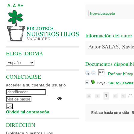
A+
A
A-
Nueva búsqueda
Información del autor
Autor SALAS, Xavie
ELIGE IDIOMA
Documentos disponibles
Refinar búsq
CONECTARSE
Goya
/
SALAS, Xavier
acceder a su cuenta de usuario
1
(1 -
Olvidé mi contraseña
Enlace hacia otro sitio
B
DIRECCIÓN
Biblioteca Nuestros Hijos