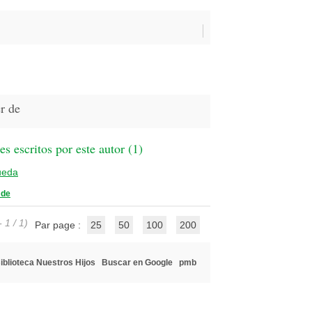
r de
 escritos por este autor (
1
)
ueda
 de
 1 / 1)
Par page :
25
50
100
200
iblioteca Nuestros Hijos
Buscar en Google
pmb