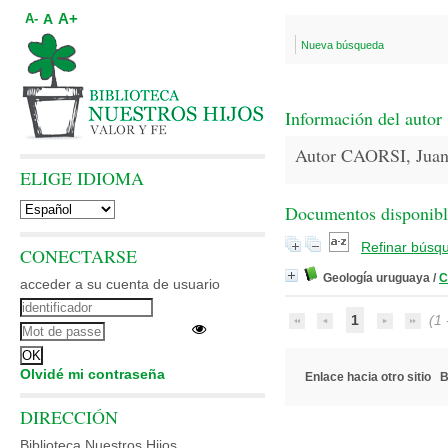
A+
A
A-
Nueva búsqueda
Información del autor
Autor CAORSI, Jua
ELIGE IDIOMA
Documentos disponibles
Refinar búsq
CONECTARSE
Geología uruguaya
/
C
acceder a su cuenta de usuario
1
(1 -
Olvidé mi contraseña
Enlace hacia otro sitio
B
DIRECCIÓN
Biblioteca Nuestros Hijos