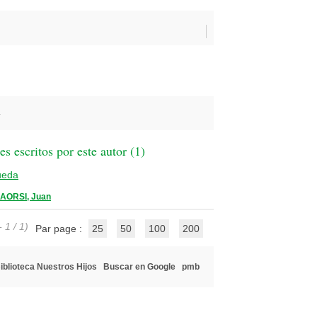
n
 escritos por este autor (
1
)
ueda
AORSI, Juan
 1 / 1)
Par page :
25
50
100
200
iblioteca Nuestros Hijos
Buscar en Google
pmb