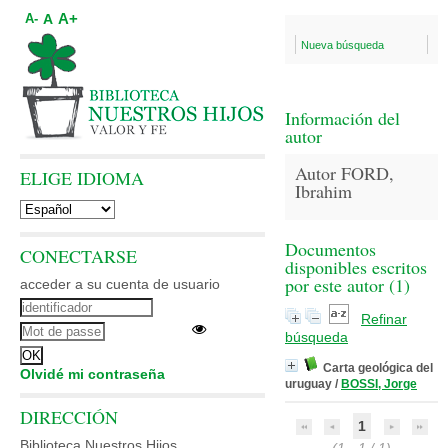
A+
A
A-
Nueva búsqueda
Información del
autor
Autor FORD,
ELIGE IDIOMA
Ibrahim
Documentos
CONECTARSE
disponibles escritos
por este autor (
1
)
acceder a su cuenta de usuario
Refinar
búsqueda
Carta geológica del
Olvidé mi contraseña
uruguay
/
BOSSI, Jorge
DIRECCIÓN
1
Biblioteca Nuestros Hijos