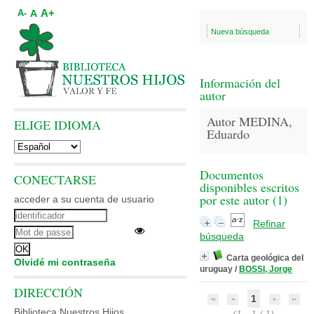
A+
A
A-
Nueva búsqueda
Información del
autor
Autor MEDINA,
ELIGE IDIOMA
Eduardo
Documentos
CONECTARSE
disponibles escritos
por este autor (
1
)
acceder a su cuenta de usuario
Refinar
búsqueda
Carta geológica del
Olvidé mi contraseña
uruguay
/
BOSSI, Jorge
DIRECCIÓN
1
Biblioteca Nuestros Hijos