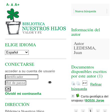
A+
A
A-
Nueva búsqueda
Información del
autor
Autor
ELIGE IDIOMA
LEDESMA,
Juan
CONECTARSE
Documentos
disponibles escritos
acceder a su cuenta de usuario
por este autor (
1
)
Refinar
búsqueda
Olvidé mi contraseña
Carta geológica del
uruguay
/
BOSSI, Jorge
DIRECCIÓN
1
Biblioteca Nuestros Hijos