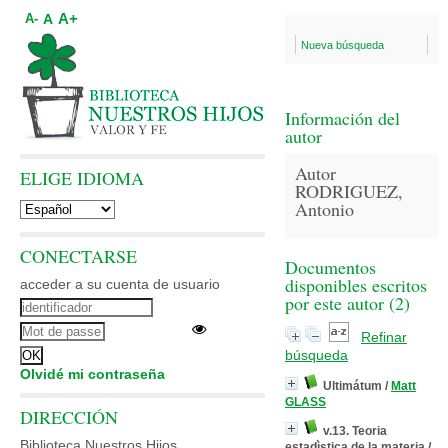
A+
A
A-
Nueva búsqueda
Información del
autor
Autor
ELIGE IDIOMA
RODRIGUEZ,
Antonio
CONECTARSE
Documentos
disponibles escritos
acceder a su cuenta de usuario
por este autor (
2
)
Refinar
búsqueda
Olvidé mi contraseña
Ultimátum
/
Matt
GLASS
DIRECCIÓN
v.13. Teoria
Biblioteca Nuestros Hijos
estadìstica de la materia
/