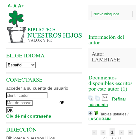
A+
A
A-
Nueva búsqueda
Información del
autor
Autor
ELIGE IDIOMA
LAMBIASE
Documentos
CONECTARSE
disponibles escritos
por este autor (
1
)
acceder a su cuenta de usuario
Refinar
búsqueda
Tablas usuales
/
Olvidé mi contraseña
LASCURAIN
DIRECCIÓN
1
Biblioteca Nuestros Hijos