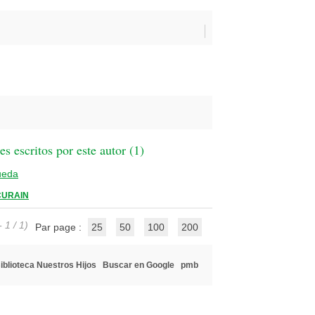
 escritos por este autor (
1
)
ueda
CURAIN
 1 / 1)
Par page :
25
50
100
200
iblioteca Nuestros Hijos
Buscar en Google
pmb