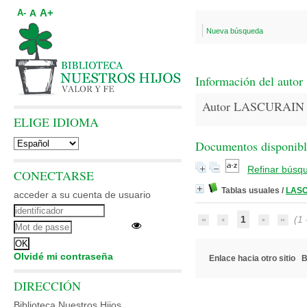
A+
A
A-
Nueva búsqueda
Información del autor
Autor LASCURAIN
ELIGE IDIOMA
Documentos disponibles
Refinar búsq
CONECTARSE
Tablas usuales
/
LAS
acceder a su cuenta de usuario
1
(1 -
Olvidé mi contraseña
Enlace hacia otro sitio
B
DIRECCIÓN
Biblioteca Nuestros Hijos