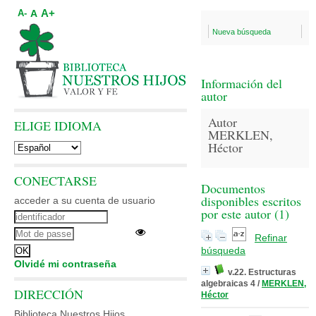
A+
A
A-
Nueva búsqueda
Información del
autor
Autor
ELIGE IDIOMA
MERKLEN,
Héctor
CONECTARSE
Documentos
disponibles escritos
acceder a su cuenta de usuario
por este autor (
1
)
Refinar
búsqueda
Olvidé mi contraseña
v.22. Estructuras
algebraicas 4
/
MERKLEN,
DIRECCIÓN
Héctor
Biblioteca Nuestros Hijos