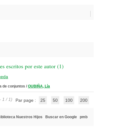
 escritos por este autor (
1
)
ueda
ía de conjuntos
/
OUBIÑA, Lía
 1 / 1)
Par page :
25
50
100
200
iblioteca Nuestros Hijos
Buscar en Google
pmb