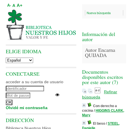
A+
A
A-
Nueva búsqueda
Información del
autor
Autor Encarna
ELIGE IDIOMA
QUIJADA
Documentos
CONECTARSE
disponibles escritos
por este autor (
7
)
acceder a su cuenta de usuario
Refinar
búsqueda
Con derecho a
Olvidé mi contraseña
cocina
/
HIGGINS CLARK,
Mary
DIRECCIÓN
El beso
/
STEEL,
Biblioteca Nuestros Hijos
Danielle