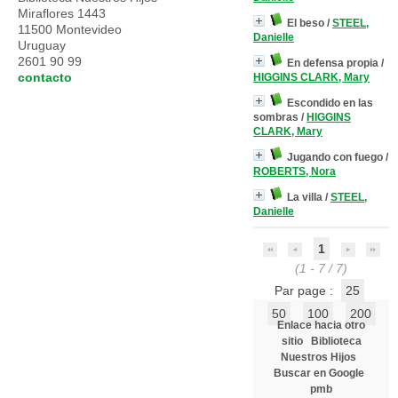
Miraflores 1443
El beso
/
STEEL,
11500 Montevideo
Danielle
Uruguay
2601 90 99
En defensa propia
/
contacto
HIGGINS CLARK, Mary
Escondido en las
sombras
/
HIGGINS
CLARK, Mary
Jugando con fuego
/
ROBERTS, Nora
La villa
/
STEEL,
Danielle
1
(1 - 7 / 7)
Par page :
25
50
100
200
Enlace hacia otro
sitio
Biblioteca
Nuestros Hijos
Buscar en Google
pmb