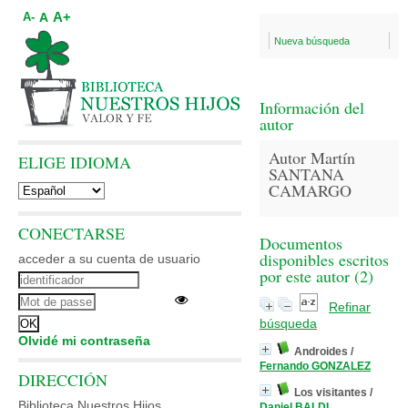
A+
A
A-
Nueva búsqueda
Información del
autor
Autor Martín
ELIGE IDIOMA
SANTANA
CAMARGO
CONECTARSE
Documentos
disponibles escritos
acceder a su cuenta de usuario
por este autor (
2
)
Refinar
búsqueda
Olvidé mi contraseña
Androides
/
Fernando GONZALEZ
DIRECCIÓN
Los visitantes
/
Biblioteca Nuestros Hijos
Daniel BALDI