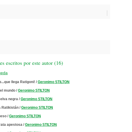
 escritos por este autor (
16
)
ueda
...que llega Ratigoni!
/
Geronimo STILTON
del mundo
/
Geronimo STILTON
selva negra
/
Geronimo STILTON
a Ratikistán
/
Geronimo STILTON
ueso
/
Geronimo STILTON
 rata apestosa
/
Geronimo STILTON