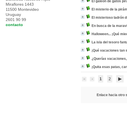
El galeón de gatos pir
Miraflores 1443
11500 Montevideo
El misterio de la pir
Uruguay
El misterioso ladrón 
2601 90 99
contacto
En busca de la maravi
Halloween... ¡Qué mie
La isla del tesoro fa
¡Qué vacaciones tan 
¿Querías vacaciones, 
¡Quita esas patas, ca
1
2
Enlace hacia otro s