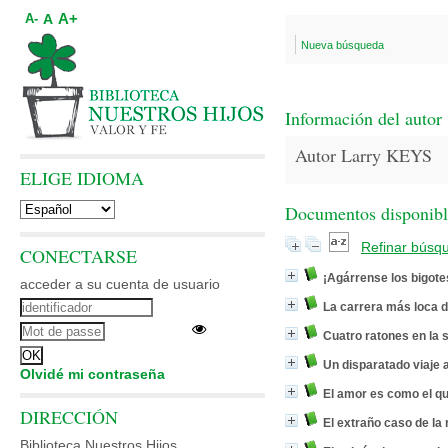
A+
A
A-
Nueva búsqueda
Información del autor
Autor Larry KEYS
ELIGE IDIOMA
Documentos disponibles
Refinar búsq
CONECTARSE
¡Agárrense los bigotes
acceder a su cuenta de usuario
La carrera más loca 
Cuatro ratones en la 
Un disparatado viaje 
Olvidé mi contraseña
El amor es como el q
DIRECCIÓN
El extraño caso de la
Biblioteca Nuestros Hijos