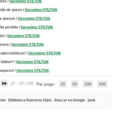
atas
/
Geronimo STILTON
ámide de queso
/
Geronimo STILTON
de quesos
/
Geronimo STILTON
lla perdida
/
Geronimo STILTON
do!
/
Geronimo STILTON
ntasma
/
Geronimo STILTON
superratónicas!
/
Geronimo STILTON
Stilton?
/
Geronimo STILTON
raqueso!
/
Geronimo STILTON
(1 - 15 / 16)
Par page :
25
50
100
200
itio
Biblioteca Nuestros Hijos
Buscar en Google
pmb