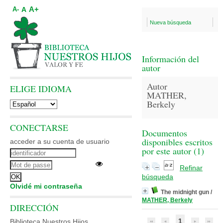
A+
A
A-
Nueva búsqueda
Información del
autor
Autor
ELIGE IDIOMA
MATHER,
Berkely
CONECTARSE
Documentos
disponibles escritos
acceder a su cuenta de usuario
por este autor (
1
)
Refinar
búsqueda
Olvidé mi contraseña
The midnight gun
/
MATHER, Berkely
DIRECCIÓN
1
Biblioteca Nuestros Hijos