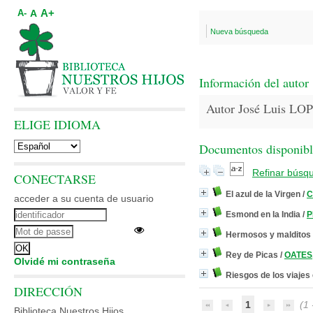
A+
A
A-
Nueva búsqueda
Información del autor
Autor José Luis 
ELIGE IDIOMA
Documentos disponibles
Refinar búsq
CONECTARSE
El azul de la Virgen
/
C
acceder a su cuenta de usuario
Esmond en la India
/
P
Hermosos y malditos
Rey de Picas
/
OATES,
Olvidé mi contraseña
Riesgos de los viajes 
DIRECCIÓN
1
(1 -
Biblioteca Nuestros Hijos