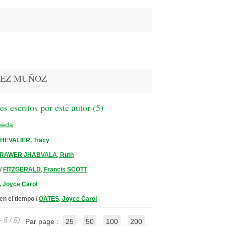
LOPEZ MUÑOZ
 escritos por este autor (
5
)
ueda
HEVALIER, Tracy
RAWER JHABVALA, Ruth
/
FITZGERALD, Francis SCOTT
 Joyce Carol
en el tiempo
/
OATES, Joyce Carol
 5 / 5)
Par page :
25
50
100
200