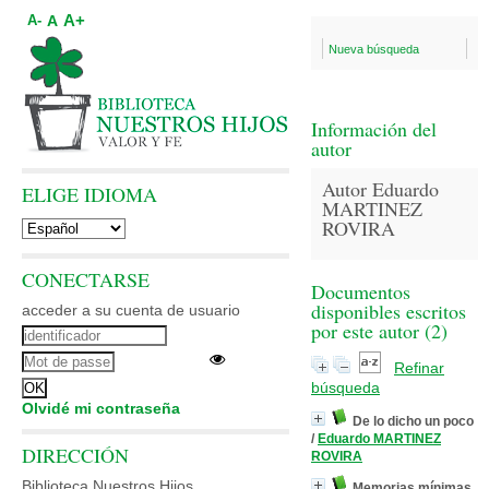
A+
A
A-
Nueva búsqueda
Información del
autor
Autor Eduardo
ELIGE IDIOMA
MARTINEZ
ROVIRA
CONECTARSE
Documentos
disponibles escritos
acceder a su cuenta de usuario
por este autor (
2
)
Refinar
búsqueda
Olvidé mi contraseña
De lo dicho un poco
/
Eduardo MARTINEZ
DIRECCIÓN
ROVIRA
Biblioteca Nuestros Hijos
Memorias mínimas