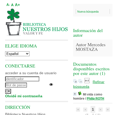
A+
A
A-
Nueva búsqueda
Información del
autor
Autor Mercedes
ELIGE IDIOMA
MOSTAZA
Documentos
CONECTARSE
disponibles escritos
por este autor (
1
)
acceder a su cuenta de usuario
Refinar
búsqueda
Mi vida como
Olvidé mi contraseña
hombre
/
Philip ROTH
DIRECCIÓN
1
Biblioteca Nuestros Hijos