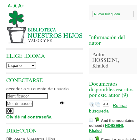
A+
A
A-
Nueva búsqueda
Información del
autor
Autor
ELIGE IDIOMA
HOSSEINI,
Khaled
CONECTARSE
Documentos
disponibles escritos
acceder a su cuenta de usuario
por este autor (
9
)
Refinar
búsqueda
Olvidé mi contraseña
And the mountains
echoed
/
HOSSEINI,
DIRECCIÓN
Khaled
Biblioteca Nuestros Hijos
Cometas en el cielo