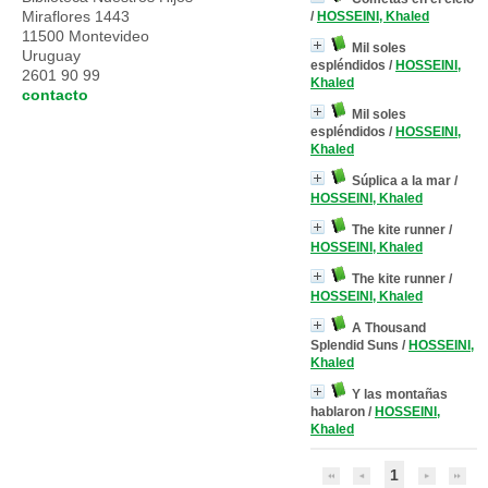
Miraflores 1443
/
HOSSEINI, Khaled
11500 Montevideo
Mil soles
Uruguay
espléndidos
/
HOSSEINI,
2601 90 99
Khaled
contacto
Mil soles
espléndidos
/
HOSSEINI,
Khaled
Súplica a la mar
/
HOSSEINI, Khaled
The kite runner
/
HOSSEINI, Khaled
The kite runner
/
HOSSEINI, Khaled
A Thousand
Splendid Suns
/
HOSSEINI,
Khaled
Y las montañas
hablaron
/
HOSSEINI,
Khaled
1