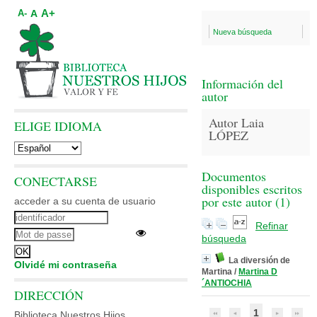
A+
A
A-
Nueva búsqueda
Información del
autor
Autor Laia
ELIGE IDIOMA
LÓPEZ
Documentos
CONECTARSE
disponibles escritos
por este autor (
1
)
acceder a su cuenta de usuario
Refinar
búsqueda
La diversión de
Olvidé mi contraseña
Martina
/
Martina D
´ANTIOCHIA
DIRECCIÓN
1
Biblioteca Nuestros Hijos