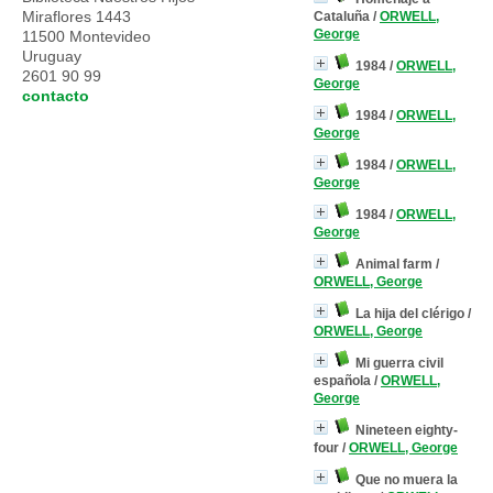
Miraflores 1443
Cataluña
/
ORWELL,
George
11500 Montevideo
Uruguay
1984
/
ORWELL,
2601 90 99
George
contacto
1984
/
ORWELL,
George
1984
/
ORWELL,
George
1984
/
ORWELL,
George
Animal farm
/
ORWELL, George
La hija del clérigo
/
ORWELL, George
Mi guerra civil
española
/
ORWELL,
George
Nineteen eighty-
four
/
ORWELL, George
Que no muera la