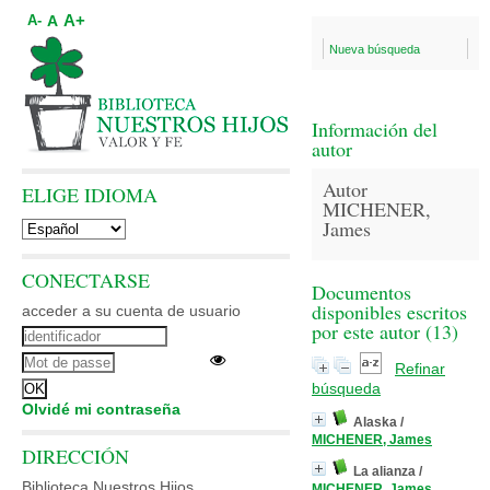
A+
A
A-
Nueva búsqueda
Información del
autor
Autor
ELIGE IDIOMA
MICHENER,
James
CONECTARSE
Documentos
disponibles escritos
acceder a su cuenta de usuario
por este autor (
13
)
Refinar
búsqueda
Olvidé mi contraseña
Alaska
/
MICHENER, James
DIRECCIÓN
La alianza
/
Biblioteca Nuestros Hijos
MICHENER, James