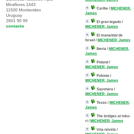
Miraflores 1443
Caribe
/
MICHENER,
11500 Montevideo
James
Uruguay
2601 90 99
El gran legado
/
contacto
MICHENER, James
El manantial de
Israel
/
MICHENER, James
Iberia
/
MICHENER,
James
Poland
/
MICHENER, James
Polonia
/
MICHENER, James
Sayonara
/
MICHENER, James
Texas
/
MICHENER,
James
The bridges at toko-
ri
/
MICHENER, James
Una novela
/