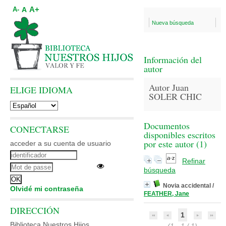
A+
A
A-
Nueva búsqueda
Información del
autor
Autor Juan
ELIGE IDIOMA
SOLER CHIC
Documentos
CONECTARSE
disponibles escritos
por este autor (
1
)
acceder a su cuenta de usuario
Refinar
búsqueda
Novia accidental
/
Olvidé mi contraseña
FEATHER, Jane
DIRECCIÓN
1
Biblioteca Nuestros Hijos