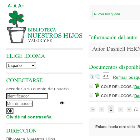
A+
A
A-
Nueva búsqueda
Información del autor
Autor Dashiell F
ELIGE IDIOMA
Documentos disponibles
Refinar búsq
CONECTARSE
COLE DE LOCOS
/
Da
acceder a su cuenta de usuario
COLE DE LOCOS
/
Da
1
(1 -
Olvidé mi contraseña
Enlace hacia otro sitio
B
DIRECCIÓN
Biblioteca Nuestros Hijos