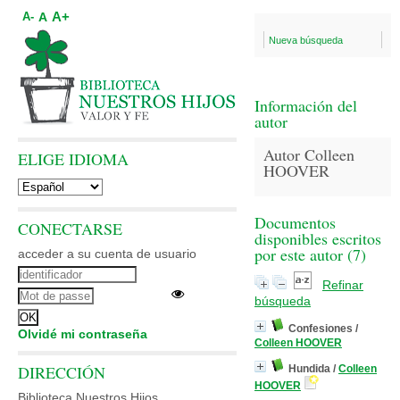
A+
A
A-
Nueva búsqueda
Información del
autor
Autor Colleen
ELIGE IDIOMA
HOOVER
Documentos
CONECTARSE
disponibles escritos
por este autor (
7
)
acceder a su cuenta de usuario
Refinar
búsqueda
Confesiones
/
Olvidé mi contraseña
Colleen HOOVER
DIRECCIÓN
Hundida
/
Colleen
HOOVER
Biblioteca Nuestros Hijos