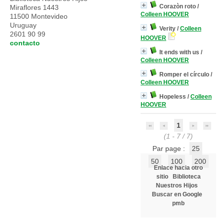
Corazòn roto
/
Miraflores 1443
Colleen HOOVER
11500 Montevideo
Uruguay
Verity
/
Colleen
2601 90 99
HOOVER
contacto
It ends with us
/
Colleen HOOVER
Romper el círculo
/
Colleen HOOVER
Hopeless
/
Colleen
HOOVER
1
(1 - 7 / 7)
Par page :
25
50
100
200
Enlace hacia otro
sitio
Biblioteca
Nuestros Hijos
Buscar en Google
pmb