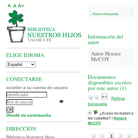
A+
A
A-
Nueva búsqueda
Información del
autor
Autor Horace
ELIGE IDIOMA
McCOY
Documentos
CONECTARSE
disponibles escritos
por este autor (
1
)
acceder a su cuenta de usuario
Refinar
búsqueda
¿Acaso no matan a
Olvidé mi contraseña
los caballos?
/
Horace
McCOY
DIRECCIÓN
1
Biblioteca Nuestros Hijos