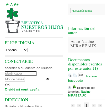
A+
A
A-
Nueva búsqueda
Información del
autor
Autor Nadine
ELIGE IDIOMA
MIRABEAUX
Documentos
CONECTARSE
disponibles escritos
por este autor (
1
)
acceder a su cuenta de usuario
Refinar
búsqueda
El libro de los
Olvidé mi contraseña
ángeles
/
Nadine
MIRABEAUX
DIRECCIÓN
1
Biblioteca Nuestros Hijos