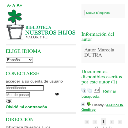
A+
A
A-
Nueva búsqueda
Información del
autor
Autor Marcela
ELIGE IDIOMA
DUTRA
Documentos
CONECTARSE
disponibles escritos
por este autor (
1
)
acceder a su cuenta de usuario
Refinar
búsqueda
Clandy
/
JACKSON,
Olvidé mi contraseña
Geoffrey
DIRECCIÓN
1
Biblioteca Nuestros Hijos