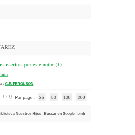
SUAREZ
 escritos por este autor (
1
)
ueda
ca
/
C.E. FERGUSON
 1 / 1)
Par page :
25
50
100
200
iblioteca Nuestros Hijos
Buscar en Google
pmb