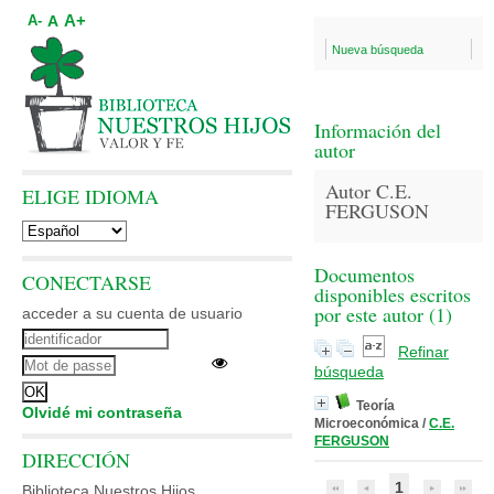
A+
A
A-
Nueva búsqueda
Información del
autor
Autor C.E.
ELIGE IDIOMA
FERGUSON
Documentos
CONECTARSE
disponibles escritos
por este autor (
1
)
acceder a su cuenta de usuario
Refinar
búsqueda
Teoría
Olvidé mi contraseña
Microeconómica
/
C.E.
FERGUSON
DIRECCIÓN
1
Biblioteca Nuestros Hijos