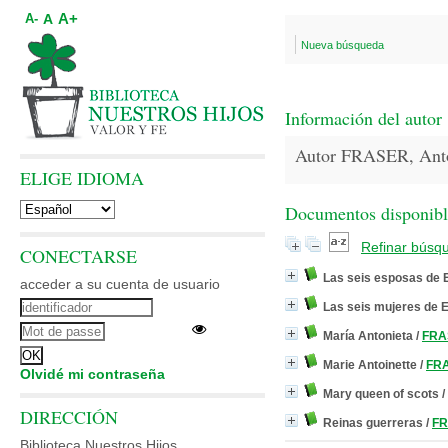
A+
A
A-
Nueva búsqueda
Información del autor
Autor FRASER, Ant
ELIGE IDIOMA
Documentos disponibles
Refinar búsq
CONECTARSE
Las seis esposas de E
acceder a su cuenta de usuario
Las seis mujeres de E
María Antonieta
/
FRA
Marie Antoinette
/
FRA
Olvidé mi contraseña
Mary queen of scots
/
DIRECCIÓN
Reinas guerreras
/
FR
Biblioteca Nuestros Hijos