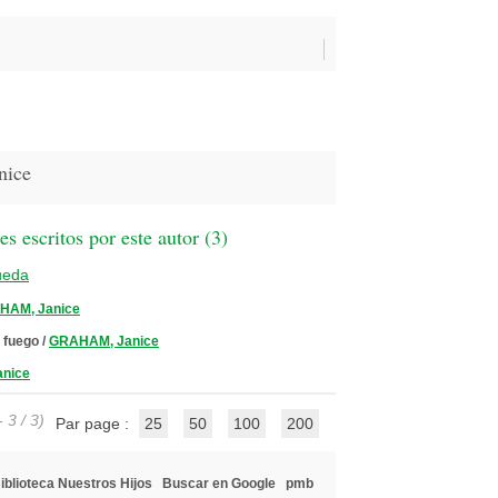
nice
 escritos por este autor (
3
)
ueda
HAM, Janice
e fuego
/
GRAHAM, Janice
nice
 3 / 3)
Par page :
25
50
100
200
iblioteca Nuestros Hijos
Buscar en Google
pmb