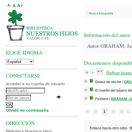
A+
A
A-
Nueva búsqueda
Información del autor
Autor GRAHAM, Ja
ELIGE IDIOMA
Documentos disponibles
Refinar búsq
CONECTARSE
Dama de noche
/
GRA
acceder a su cuenta de usuario
El sueño del pájaro d
Firebird
/
GRAHAM, Ja
Olvidé mi contraseña
1
(1 -
DIRECCIÓN
Enlace hacia otro sitio
B
Biblioteca Nuestros Hijos