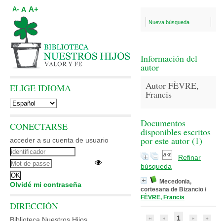
A+
A
A-
Nueva búsqueda
Información del
autor
Autor FÈVRE,
ELIGE IDIOMA
Francis
Documentos
CONECTARSE
disponibles escritos
por este autor (
1
)
acceder a su cuenta de usuario
Refinar
búsqueda
Mecedonia,
Olvidé mi contraseña
cortesana de Bizancio
/
FÈVRE, Francis
DIRECCIÓN
1
Biblioteca Nuestros Hijos